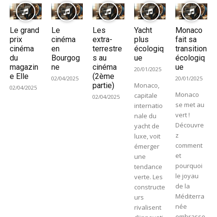
Le grand
Le
Les
Yacht
Monaco
prix
cinéma
extra-
plus
fait sa
cinéma
en
terrestre
écologiq
transition
du
Bourgog
s au
ue
écologiq
magazin
ne
cinéma
ue
20/01/2025
e Elle
(2ème
02/04/2025
20/01/2025
partie)
Monaco,
02/04/2025
Monaco
capitale
02/04/2025
se met au
internatio
vert !
nale du
Découvre
yacht de
z
luxe, voit
comment
émerger
et
une
pourquoi
tendance
le joyau
verte. Les
de la
constructe
Méditerra
urs
née
rivalisent
embrasse