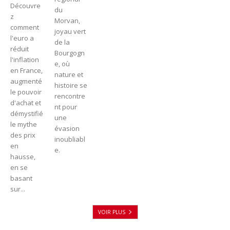
Découvre
du
z
Morvan,
comment
joyau vert
l'euro a
de la
réduit
Bourgogn
l'inflation
e, où
en France,
nature et
augmenté
histoire se
le pouvoir
rencontre
d'achat et
nt pour
démystifié
une
le mythe
évasion
des prix
inoubliabl
en
e.
hausse,
en se
basant
sur...
VOIR PLUS