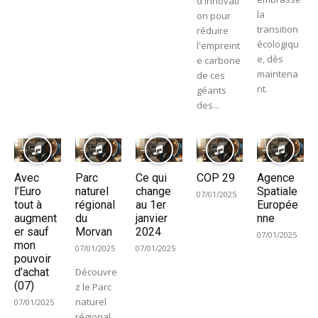
d'innovati
la
on pour
transition
réduire
écologiqu
l'empreint
e, dès
e carbone
maintena
de ces
nt.
géants
des...
Avec
Parc
Ce qui
COP 29
Agence
l’Euro
naturel
change
Spatiale
07/01/2025
tout à
régional
au 1er
Europée
augment
du
janvier
nne
er sauf
Morvan
2024
07/01/2025
mon
07/01/2025
07/01/2025
pouvoir
d’achat
Découvre
(07)
z le Parc
naturel
07/01/2025
régional