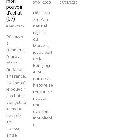
mon
07/01/2025
07/01/2025
pouvoir
d’achat
Découvre
(07)
z le Parc
naturel
07/01/2025
régional
Découvre
du
z
Morvan,
comment
joyau vert
l'euro a
de la
réduit
Bourgogn
l'inflation
e, où
en France,
nature et
augmenté
histoire se
le pouvoir
rencontre
d'achat et
nt pour
démystifié
une
le mythe
évasion
des prix
inoubliabl
en
e.
hausse,
en se