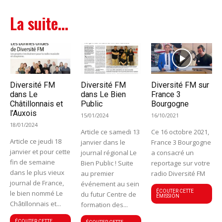
La suite...
Diversité FM
Diversité FM
Diversité FM sur
dans Le
dans Le Bien
France 3
Châtillonnais et
Public
Bourgogne
l’Auxois
15/01/2024
16/10/2021
18/01/2024
Article ce samedi 13
Ce 16 octobre 2021,
Article ce jeudi 18
janvier dans le
France 3 Bourgogne
janvier et pour cette
journal régional Le
a consacré un
fin de semaine
Bien Public ! Suite
reportage sur votre
dans le plus vieux
au premier
radio Diversité FM
journal de France,
événement au sein
ÉCOUTER CETTE
le bien nommé Le
du futur Centre de
ÉMISSION
Châtillonnais et...
formation des...
ÉCOUTER CETTE