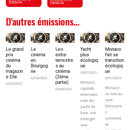
ÉCOUTER CETTE
ÉMISSION
ÉMISSION
D'autres émissions...
Le grand
Le
Les
Yacht
Monaco
prix
cinéma
extra-
plus
fait sa
cinéma
en
terrestre
écologiq
transition
du
Bourgog
s au
ue
écologiq
magazin
ne
cinéma
ue
20/01/2025
e Elle
(2ème
02/04/2025
20/01/2025
partie)
Monaco,
02/04/2025
Monaco
capitale
02/04/2025
se met au
internatio
vert !
nale du
Découvre
yacht de
z
luxe, voit
comment
émerger
et
une