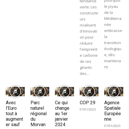
pourquoi
tendance
le joyau
verte. Les
de la
constructe
Méditerra
urs
née
rivalisent
embrasse
d'innovati
la
on pour
transition
réduire
écologiqu
l'empreint
e, dès
e carbone
maintena
de ces
nt.
géants
des...
Avec
Parc
Ce qui
COP 29
Agence
l’Euro
naturel
change
Spatiale
07/01/2025
tout à
régional
au 1er
Europée
augment
du
janvier
nne
er sauf
Morvan
2024
07/01/2025