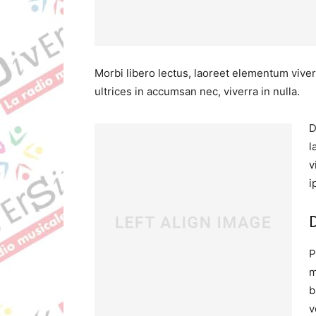
Morbi libero lectus, laoreet elementum viver
ultrices in accumsan nec, viverra in nulla.
D
l
v
i
P
m
b
v