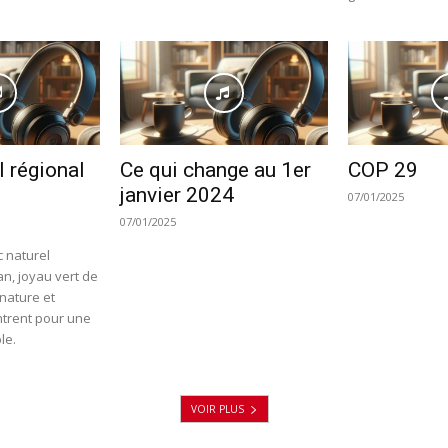
l régional
Ce qui change au 1er
COP 29
janvier 2024
07/01/2025
07/01/2025
 naturel
n, joyau vert de
nature et
ntrent pour une
le.
VOIR PLUS