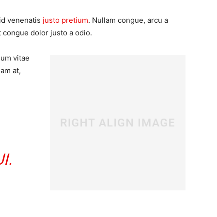
 id venenatis
justo pretium
. Nullam congue, arcu a
t congue dolor justo a odio.
ium vitae
uam at,
I.