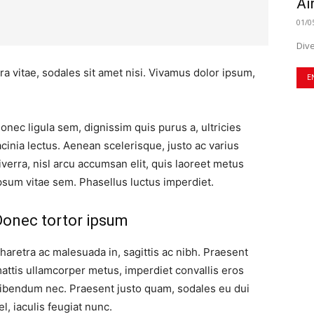
Ai
01/0
Dive
ra vitae, sodales sit amet nisi. Vivamus dolor ipsum,
E
onec ligula sem, dignissim quis purus a, ultricies
acinia lectus. Aenean scelerisque, justo ac varius
iverra, nisl arcu accumsan elit, quis laoreet metus
psum vitae sem. Phasellus luctus imperdiet.
Donec tortor ipsum
haretra ac malesuada in, sagittis ac nibh. Praesent
attis ullamcorper metus, imperdiet convallis eros
ibendum nec. Praesent justo quam, sodales eu dui
el, iaculis feugiat nunc.