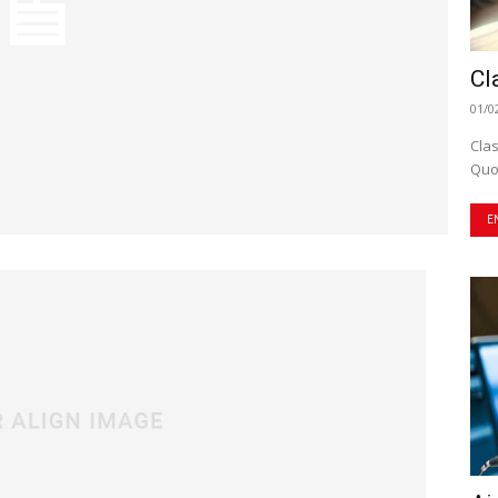
Cl
01/0
Cla
E