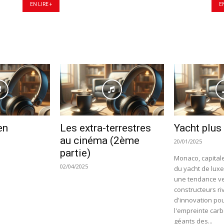
EN LIRE +
E
en
Les extra-terrestres
Yacht plus
au cinéma (2ème
20/01/2025
partie)
Monaco, capitale
02/04/2025
du yacht de luxe
une tendance ve
constructeurs ri
d'innovation pou
l'empreinte car
géants des...