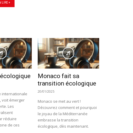
N LIRE +
 écologique
Monaco fait sa
transition écologique
20/01/2025
 internationale
, voit émerger
Monaco se met au vert !
rte. Les
Découvrez comment et pourquoi
valisent
le joyau de la Méditerranée
r réduire
embrasse la transition
bone de ces
écologique, dès maintenant.