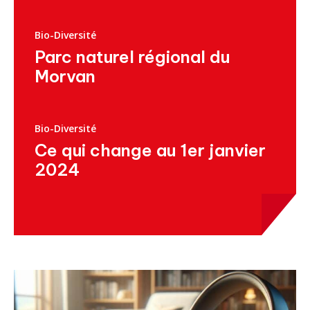
Bio-Diversité
Parc naturel régional du
Morvan
Bio-Diversité
Ce qui change au 1er janvier
2024