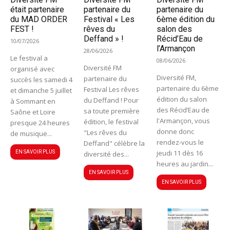
était partenaire
partenaire du
partenaire du
du MAD ORDER
Festival « Les
6ème édition du
FEST !
rêves du
salon des
Deffand » !
Récid’Eau de
10/07/2026
l’Armançon
28/06/2026
Le festival a
08/06/2026
Diversité FM
organisé avec
Diversité FM,
partenaire du
succès les samedi 4
partenaire du 6ème
Festival Les rêves
et dimanche 5 juillet
édition du salon
du Deffand ! Pour
à Sommant en
des Récid’Eau de
sa toute première
Saône et Loire
l'Armançon, vous
édition, le festival
presque 24 heures
donne donc
"Les rêves du
de musique...
rendez-vous le
Deffand" célèbre la
jeudi 11 dès 16
EN SAVOIR PLUS
diversité des...
heures au jardin...
EN SAVOIR PLUS
EN SAVOIR PLUS