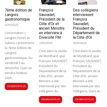
7ème édition de
François
Des collégiens
Langres
Sauvadet,
interviewent
gastronomique
Président de la
François
Côte d’Or et
Sauvadet,
22/05/2026
ancien Ministre
Président du
L’association «
en interview à
Département de
Diversité FM
la Côte d’Or
Langres Foires et
Salons » présentent
16/05/2026
10/02/2026
la 7ème édition de
C’est dans le studio
C’est dans le studio
Langres
de Montbard, que
de Montbard, que
gastronomique. Du
François SAUVADET,
François SAUVADET,
vendredi 5 au
Président du
Président du
dimanche 7 juin se
Département de la
Département de la
tiendra l’édition
Côte-d’Or, ancien
Côte-d’Or, ancien
2026...
Ministre a été
Ministre a été
interviewé par des
interviewé par des
EN SAVOIR PLUS
collégiens du...
collégiens. Dans le...
EN SAVOIR PLUS
EN SAVOIR PLUS